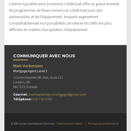
Centres hypothécaires Dominion Crédit-bail offre un grand éventail
de programmes de financement par crédit-bail pour des
automobiles et de l’équipement, lesquels augmentent
considérablement nos possibilités de relever les défis les plus
difficiles en matière d’acquisition d’équipement.
COMMUNIQUER AVEC NOUS
Mark Vockentanz
Mortgage Agent Level 1
1 Commissioners Rd. East, Suite 211
London, ON
N6C 5Z3, Canada
Courriel:
markvockentanzmortgages@gmail.com
Téléphone:
519-719-0392
© 2026 Centres Hypothécaires Dominion
Conditions d’utilisation
|
Politique de confidentialité