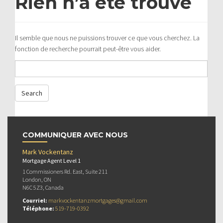
Rien n’a été trouvé
Il semble que nous ne puissions trouver ce que vous cherchez. La
fonction de recherche pourrait peut-être vous aider.
COMMUNIQUER AVEC NOUS
Mark Vockentanz
Mortgage Agent Level 1
1 Commissioners Rd. East, Suite 211
London, ON
N6C 5Z3, Canada
Courriel:
markvockentanzmortgages@gmail.com
Téléphone:
519-719-0392