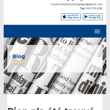
markvockentanzmortgages@gmail.com
Tel:
519-719-0392
Blog