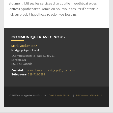
retournent. Utilisez les services d’un courtier hypothécaire des
Centres Hypothécaires Dominion pour vous assurer d’obtenir le
meilleur produit hypothécaire selon vos besoins!
COMMUNIQUER AVEC NOUS
Mark Vockentanz
Mortgage Agent Level 1
1 Commissioners Rd. East, Suite 211
London, ON
N6C 5Z3, Canada
Courriel:
markvockentanzmortgages@gmail.com
Téléphone:
519-719-0392
© 2026 Centres Hypothécaires Dominion
Conditions d’utilisation
|
Politique de confidentialité